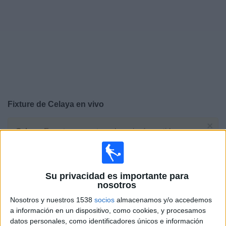
Noticias
Widget
Fixture de
Celaya
en vivo
×
Celaya:
En este momento no hay ningún partido
televisado. Puedes consultar el historial de partidos en
TV emitidos anteriormente.
Su privacidad es importante para
Sábado, 26/4/2025
nosotros
23:05
Liga Expansión MX
Nosotros y nuestros 1538
socios
almacenamos y/o accedemos
1/4 de Final
a información en un dispositivo, como cookies, y procesamos
datos personales, como identificadores únicos e información