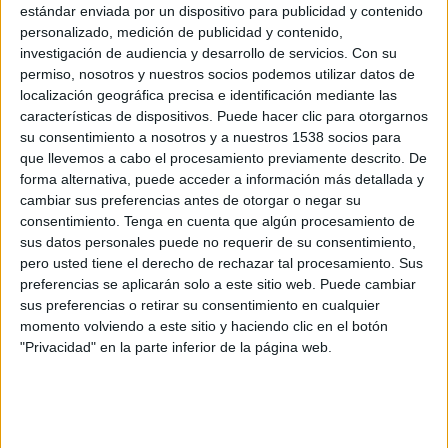
Celaya
estándar enviada por un dispositivo para publicidad y contenido
TM Fútbol Club
personalizado, medición de publicidad y contenido,
investigación de audiencia y desarrollo de servicios.
Con su
Disney+ Premium
Claro Sports YouTube
permiso, nosotros y nuestros socios podemos utilizar datos de
Clarosports.com
Pluto TV
Claro Sports
localización geográfica precisa e identificación mediante las
características de dispositivos. Puede hacer clic para otorgarnos
Jueves, 24/4/2025
su consentimiento a nosotros y a nuestros 1538 socios para
que llevemos a cabo el procesamiento previamente descrito. De
00:05
Liga Expansión MX
forma alternativa, puede acceder a información más detallada y
1/4 de Final
cambiar sus preferencias antes de otorgar o negar su
consentimiento.
Tenga en cuenta que algún procesamiento de
TM Fútbol Club
sus datos personales puede no requerir de su consentimiento,
Celaya
pero usted tiene el derecho de rechazar tal procesamiento. Sus
Disney+ Premium
Claro Sports YouTube
preferencias se aplicarán solo a este sitio web. Puede cambiar
Clarosports.com
Pluto TV
Claro Sports
sus preferencias o retirar su consentimiento en cualquier
momento volviendo a este sitio y haciendo clic en el botón
Sábado, 19/4/2025
"Privacidad" en la parte inferior de la página web.
22:00
Liga Expansión MX
Torneo Clausura
Celaya