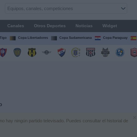
Canales
Otros Deportes
Noticias
Widget
Tigo
Copa Libertadores
Copa Sudamericana
Copa Paraguay
o
×
 hay ningún partido televisado. Puedes consultar el historial de