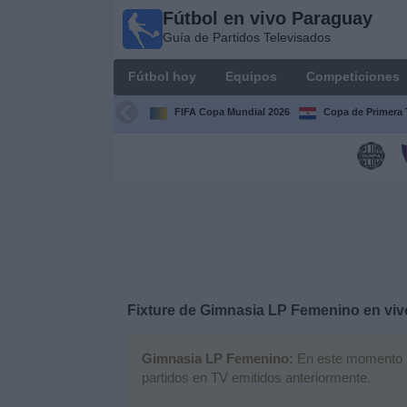
Fútbol en vivo Paraguay
Fútbol
Guía de Partidos Televisados
en vivo
Paraguay
Fútbol hoy
Equipos
Competiciones
Guía de
Partidos
FIFA Copa Mundial 2026
Copa de Primera 
Televisados
Fútbol
hoy
Equipos
Competiciones
Fixture de
Gimnasia LP Femenino
en viv
Canales
Gimnasia LP Femenino:
En este momento no
partidos en TV emitidos anteriormente.
Otros
Deportes