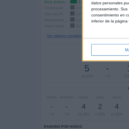
Boca Juniors Femenino
3 (11,54%)
datos personales pue
CA Huracán Femenino
2 (7,69%)
procesamiento. Sus p
San Luis FC
2 (7,69%)
consentimiento en cu
Racing Avellaneda Femenino
2 (7,69%)
inferior de la página
Unión Santa Fe Femenino
2 (7,69%)
Ver ranking completo
M
Nº DE 
LUNES
MARTES
MIÉR
5
-
19,23%
- %
3,
ENERO
FEBRERO
MARZO
ABRIL
MAYO
-
-
4
2
4
- %
- %
15,38%
7,69%
15,38%
RANKING POR HORAS