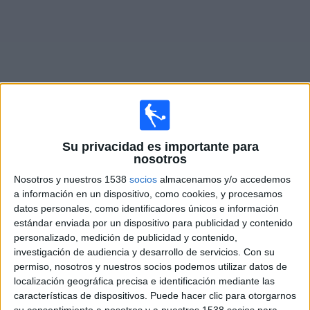
Noticias
Widget
Fixture de
Ferro Carril Oeste Femenino
en vivo
Su privacidad es importante para
nosotros
Partidos de hoy domingo, 9/8/2026
Nosotros y nuestros 1538
socios
almacenamos y/o accedemos
a información en un dispositivo, como cookies, y procesamos
09:30
Campeonato Femenino
datos personales, como identificadores únicos e información
Ferro Carril Oeste Femenino
estándar enviada por un dispositivo para publicidad y contenido
personalizado, medición de publicidad y contenido,
Racing Avellaneda Femenino
investigación de audiencia y desarrollo de servicios.
Con su
LPF Play
permiso, nosotros y nuestros socios podemos utilizar datos de
localización geográfica precisa e identificación mediante las
características de dispositivos. Puede hacer clic para otorgarnos
DATOS ESTADÍSTICOS DEL EQUIPO FERRO CARRIL
su consentimiento a nosotros y a nuestros 1538 socios para