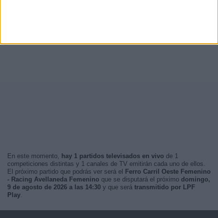
En este momento,
hay 1 partidos televisados en vivo
de 1
competiciones distintas y 1 canales de TV emitirán cada uno de ellos.
El próximo partido que podrás ver será el
Ferro Carril Oeste Femenino
- Racing Avellaneda Femenino
que se disputará el próximo
domingo,
9 de agosto de 2026 a las 14:30
y que será
transmitido por LPF
Play
.