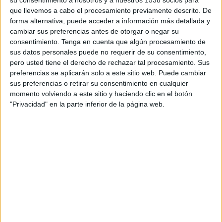
OESTE FEMENINO EN TELEVISIÓN EN PARAGUAY
que llevemos a cabo el procesamiento previamente descrito. De
forma alternativa, puede acceder a información más detallada y
A fecha de hoy
9/8/2026
y desde que esta web recoge los datos
cambiar sus preferencias antes de otorgar o negar su
estadísticos de cuándo y dónde se transmiten los partidos de
Fútbol
del
consentimiento.
Tenga en cuenta que algún procesamiento de
equipo
Ferro Carril Oeste Femenino
en
Paraguay
, que fue el
7/8/2022
,
sus datos personales puede no requerir de su consentimiento,
podemos dar los siguientes datos:
pero usted tiene el derecho de rechazar tal procesamiento. Sus
preferencias se aplicarán solo a este sitio web. Puede cambiar
21
sus preferencias o retirar su consentimiento en cualquier
momento volviendo a este sitio y haciendo clic en el botón
PARTIDOS TELEVISADOS
"Privacidad" en la parte inferior de la página web.
17 partidos en abierto
80,95%
4 partidos de pago
19,05%
ÚLTIMO PARTIDO EN ABIERTO
San Lorenzo Femenino - Ferro Carril Oeste Femenino
3/8/2026 Campeonato Femenino por LPF Play
RANKING POR CANALES