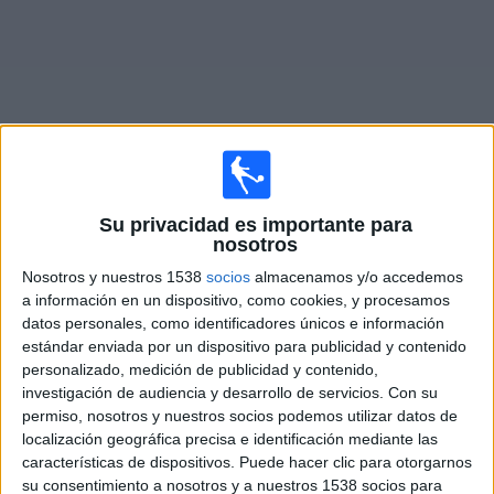
Noticias
Widget
Su privacidad es importante para
Fixture de
Unión Santa Fe Femenino
en vivo
nosotros
Partidos de hoy domingo, 9/8/2026
Nosotros y nuestros 1538
socios
almacenamos y/o accedemos
a información en un dispositivo, como cookies, y procesamos
15:00
Campeonato Femenino
datos personales, como identificadores únicos e información
estándar enviada por un dispositivo para publicidad y contenido
Unión Santa Fe Femenino
personalizado, medición de publicidad y contenido,
River Plate Femenino
investigación de audiencia y desarrollo de servicios.
Con su
LPF Play
permiso, nosotros y nuestros socios podemos utilizar datos de
localización geográfica precisa e identificación mediante las
características de dispositivos. Puede hacer clic para otorgarnos
DATOS ESTADÍSTICOS DEL EQUIPO UNIÓN SANTA FE
su consentimiento a nosotros y a nuestros 1538 socios para