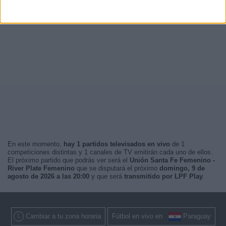
En este momento,
hay 1 partidos televisados en vivo
de 1
competiciones distintas y 1 canales de TV emitirán cada uno de ellos.
El próximo partido que podrás ver será el
Unión Santa Fe Femenino -
River Plate Femenino
que se disputará el próximo
domingo, 9 de
agosto de 2026 a las 20:00
y que será
transmitido por LPF Play
.
Cambiar a tu zona horaria
Fútbol en vivo en
Paraguay