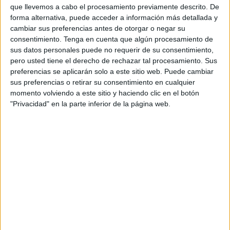
FEMENINO EN TELEVISIÓN EN PARAGUAY
que llevemos a cabo el procesamiento previamente descrito. De
forma alternativa, puede acceder a información más detallada y
A fecha de hoy
9/8/2026
y desde que esta web recoge los datos
cambiar sus preferencias antes de otorgar o negar su
estadísticos de cuándo y dónde se transmiten los partidos de
Fútbol
del
consentimiento.
Tenga en cuenta que algún procesamiento de
equipo
Unión Santa Fe Femenino
en
Paraguay
, que fue el
15/3/2026
,
sus datos personales puede no requerir de su consentimiento,
podemos dar los siguientes datos:
pero usted tiene el derecho de rechazar tal procesamiento. Sus
preferencias se aplicarán solo a este sitio web. Puede cambiar
17
sus preferencias o retirar su consentimiento en cualquier
momento volviendo a este sitio y haciendo clic en el botón
"Privacidad" en la parte inferior de la página web.
PARTIDOS TELEVISADOS
17 partidos en abierto
100%
0 partidos de pago
0%
ÚLTIMO PARTIDO EN ABIERTO
Banfield Femenino - Unión Santa Fe Femenino
2/8/2026 Campeonato Femenino por LPF Play
RANKING POR CANALES